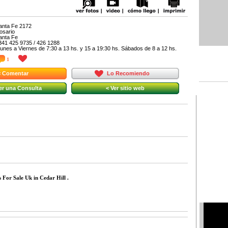
anta Fe 2172
osario
anta Fe
341 425 9735 / 426 1288
unes a Viernes de 7:30 a 13 hs. y 15 a 19:30 hs. Sábados de 8 a 12 hs.
1
< Comentar
Lo Recomiendo
er una Consulta
< Ver sitio web
 For Sale Uk in Cedar Hill .