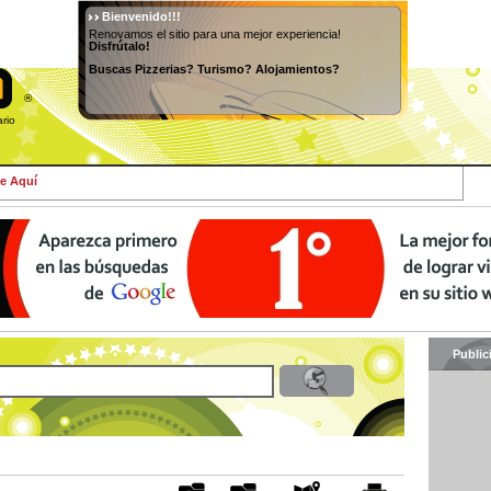
Bienvenido!!!
Renovamos el sitio para una mejor experiencia!
Disfrútalo!
Buscas Pizzerias? Turismo? Alojamientos?
®
osario
e Aquí
Public