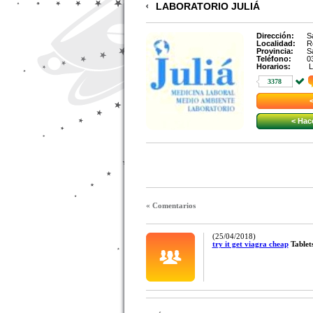
LABORATORIO JULIÁ
Dirección:
S
Localidad:
R
Provincia:
S
Teléfono:
0
Horarios:
L
3378
< Hac
« Comentarios
(25/04/2018)
try it get viagra cheap
Tablets