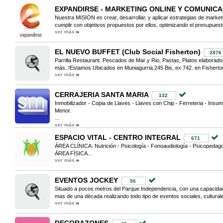
EXPANDIRSE - MARKETING ONLINE Y COMUNIC
Nuestra MISION es crear, desarrollar, y aplicar estrategias de marketi
cumplir con objetivos propuestos por ellos, optimizando el presupuest
ver más
EL NUEVO BUFFET (Club Social Fisherton)
2876
Parrilla Restaurant. Pescados de Mar y Rio, Pastas, Platos elabor
más..!Estamos Ubicados en Muniagurria 245 Bis, ex 742. en Fisherton
ver más
CERRAJERIA SANTA MARIA
132
Inmobilizador - Copia de Llaves - Llaves con Chip - Ferreteria - Insu
Menor.
...
ver más
ESPACIO VITAL - CENTRO INTEGRAL
671
ÁREA CLÍNICA: Nutrición - Psicología - Fonoaudiología - Psicopedag
ÁREA FÍSICA...
ver más
EVENTOS JOCKEY
56
Situado a pocos metros del Parque Independencia, con una capacid
mas de una década realizando todo tipo de eventos sociales, culturale
ver más