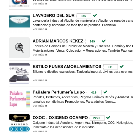
ver más
LAVADERO DEL SUR
856
Lavandería industrial. Alquiler de mantelería y Alquiler de ropa de cam
confección y bordados de todo tipo de prendas. Provisi&o...
ver más
ADRIAN MARCOS KEKEZ
669
Fabrica de Cortinas de Enrollar de Madera y Plasticas, Común y tipo B
Motorizaciones. Venta, Colocacion y Reparaciones. También Fabricam
ver más
ESTILO FUNES AMOBLAMIENTOS
611
Sillones y diseños exclusivos. Tapiceria integral. Livings para eventos
...
ver más
Pañalera Perfumería Lupo
419
Pañales, Perfumes, Accesorios, Regalos.Pañales Bebés y Adultos! Hug
tamaños con distintas Promociones. Para adultos Nonis...
ver más
OXOC - OXIGENO OCAMPO
2220
Oxigeno Industrial, Acetileno, Argon, Atal, Nitrogeno, CO2, Helio glo
Inmediata a las necesidades de la industria...
ver más