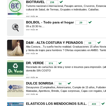
BIOTRAVEL
158
Turismo nacional e internacional, Pasajes aereos, Cruceros, Estanci
cultural de Salud, de Termas, Grupales e individuales. Cabañas.
...
ver más
BOLBOL - Todo para el hogar
29
09 a 20:30 hs....
ver más
D&M - ALTA COSTURA Y PEINADOS
68
Alta Costura…Tu sueño hecho realidad. Graduaciones 15 años Novias
y Venta de trajes para hombres ? Ofertas especiales en AMBO. Tambi
ver más
DR. VERDE
974
Reciclado de cartuchos de tinta y toner e insumos para impresión. (alte
domicilio SIN COSTO
...
ver más
DULCE SONRISA
54
Desayunos (Cumpleaños, Aniversarios, Cumple de 15 años, Futboleros
Mateadas, Aperitivos, Brindis, Cajas sorpresas, Cajas con regalos, Libr
ver más
ELASTICOS LOS MENDOCINOS S.R.L.
433