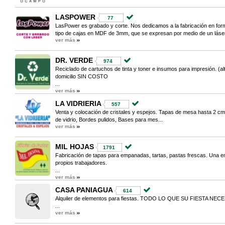
LASPOWER
77
LasPower es grabado y corte. Nos dedicamos a la fabricación en forma
tipo de cajas en MDF de 3mm, que se expresan por medio de un láser.
ver más
DR. VERDE
974
Reciclado de cartuchos de tinta y toner e insumos para impresión. (alte
domicilio SIN COSTO
...
ver más
LA VIDRIERIA
557
Venta y colocación de cristales y espejos. Tapas de mesa hasta 2 cm 
de vidrio, Bordes pulidos, Bases para mes...
ver más
MIL HOJAS
1791
Fabricación de tapas para empanadas, tartas, pastas frescas. Una 
propios trabajadores.
...
ver más
CASA PANIAGUA
614
Alquiler de elementos para fiestas. TODO LO QUE SU FIESTA NECE
...
ver más