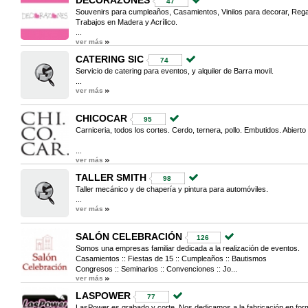
DECORAZONES
47
Souvenirs para cumpleaños, Casamientos, Vinilos para decorar, Rega
Trabajos en Madera y Acrílico.
...
ver más
CATERING SIC
74
Servicio de catering para eventos, y alquiler de Barra movil.
...
ver más
CHICOCAR
95
Carniceria, todos los cortes. Cerdo, ternera, pollo. Embutidos. Abierto 
...
ver más
TALLER SMITH
98
Taller mecánico y de chapería y pintura para automóviles.
...
ver más
SALÓN CELEBRACIÓN
126
Somos una empresas familiar dedicada a la realización de eventos.
Casamientos :: Fiestas de 15 :: Cumpleaños :: Bautismos
Congresos :: Seminarios :: Convenciones :: Jo...
ver más
LASPOWER
77
LasPower es grabado y corte. Nos dedicamos a la fabricación en forma