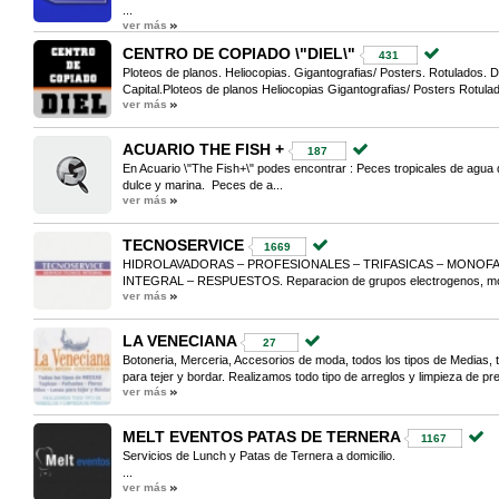
...
ver más
CENTRO DE COPIADO \"DIEL\"
431
Ploteos de planos. Heliocopias. Gigantografias/ Posters. Rotulados. D
Capital.Ploteos de planos Heliocopias Gigantografias/ Posters Rotulad
ver más
ACUARIO THE FISH +
187
En Acuario \"The Fish+\" podes encontrar : Peces tropicales de agua
dulce y marina. Peces de a...
ver más
TECNOSERVICE
1669
HIDROLAVADORAS – PROFESIONALES – TRIFASICAS – MONOFA
INTEGRAL – RESPUESTOS. Reparacion de grupos electrogenos, moto
ver más
LA VENECIANA
27
Botoneria, Merceria, Accesorios de moda, todos los tipos de Medias, ta
para tejer y bordar. Realizamos todo tipo de arreglos y limpieza de pre
ver más
MELT EVENTOS PATAS DE TERNERA
1167
Servicios de Lunch y Patas de Ternera a domicilio.
...
ver más