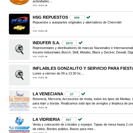
actividades....
ver más
HSG REPUESTOS
909
Repuestos y autopartes originales y alternativos de Chevrolet
...
ver más
INDUFER S.A.
1873
Representates y distribuidores de marcas Nacionales e Internacional
Insumo industriales.Bosch, Skill, Metabo, Black y Decker, Dewalt, Dig
ver más
INFLABLES GONZALITO Y SERVICIO PARA FIEST
Lunes a viernes de 09 a 13:30 hs....
ver más
LA VENECIANA
27
Botoneria, Merceria, Accesorios de moda, todos los tipos de Medias, ta
para tejer y bordar. Realizamos todo tipo de arreglos y limpieza de pre
ver más
LA VIDRIERIA
557
Venta y colocación de cristales y espejos. Tapas de mesa hasta 2 cm 
de vidrio, Bordes pulidos, Bases para mes...
ver más