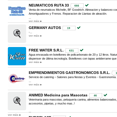
NEUMATICOS RUTA 33
666
Venta de neumaticos Michelin, BF Goodrich. Alineacion y balanceo co
Amortiguadores y Frenos. Reparacion de Llantas de aleación.
...
ver más
GERMANY AUTOS
19
-...
ver más
FREE WATER S.R.L.
631
Agua envasada en botellones de policarbonato de 20 y 12 litros. Natural
dispenser de última tecnología. Botellones con tapas antiderrame que l
ver más
EMPRENDIMIENTOS GASTRONOMICOS S.R.L.
Servicio de catering – Salones para fiestas y Eventos - Gastronomía.
...
ver más
ANIMED Medicina para Mascotas
46
Veterinaria para mascotas, peluqueria canina, alimentos balanceados,
accesorios, pipetas, y mucho mas..!
...
ver más