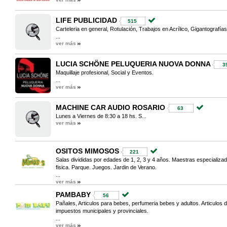
LIFE PUBLICIDAD
515
Carteleria en general, Rotulación, Trabajos en Acrílico, Gigantografía
...
ver más
LUCIA SCHÖNE PELUQUERIA NUOVA DONNA
3
Maquillaje profesional, Social y Eventos.
...
ver más
MACHINE CAR AUDIO ROSARIO
63
Lunes a Viernes de 8:30 a 18 hs. S...
ver más
OSITOS MIMOSOS
221
Salas divididas por edades de 1, 2, 3 y 4 años. Maestras especializa
fisica. Parque. Juegos. Jardin de Verano.
...
ver más
PAMBABY
56
Pañales, Articulos para bebes, perfumeria bebes y adultos. Articulos
impuestos municipales y provinciales.
...
ver más