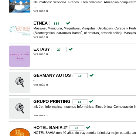
Neumaticos: Servicios. Frenos. Tren delantero. Alineacion computari
...
ver más
ETNEA
334
Masajes, Manicuria, Maquillajes, Visajistas, Depilacion, Cursos y Pe
(Bioenergetico, caracolas-bambú, c/ esferas, armonización). Masajes
ver más
EXTASY
27
ver más
GERMANY AUTOS
19
-...
ver más
GRUPO PRINTING
41
Ink Jet, Informatica, Insumos Informática, Electrónica, Computación 
...
ver más
HOTEL BAHIA 2*
23
HOTEL BAHIA con 40 años de trayectoria, brinda la mejor estadia, at