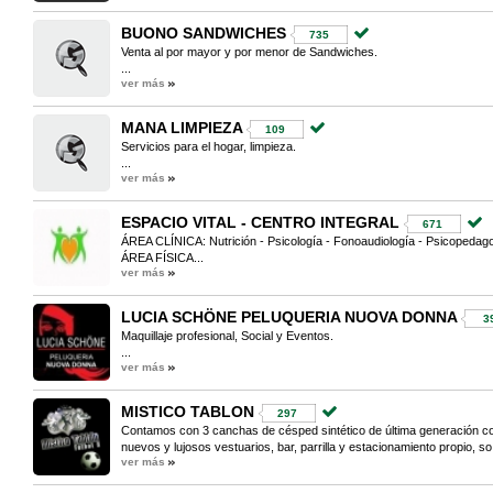
BUONO SANDWICHES
735
Venta al por mayor y por menor de Sandwiches.
...
ver más
MANA LIMPIEZA
109
Servicios para el hogar, limpieza.
...
ver más
ESPACIO VITAL - CENTRO INTEGRAL
671
ÁREA CLÍNICA: Nutrición - Psicología - Fonoaudiología - Psicopedag
ÁREA FÍSICA...
ver más
LUCIA SCHÖNE PELUQUERIA NUOVA DONNA
3
Maquillaje profesional, Social y Eventos.
...
ver más
MISTICO TABLON
297
Contamos con 3 canchas de césped sintético de última generación c
nuevos y lujosos vestuarios, bar, parrilla y estacionamiento propio, so.
ver más