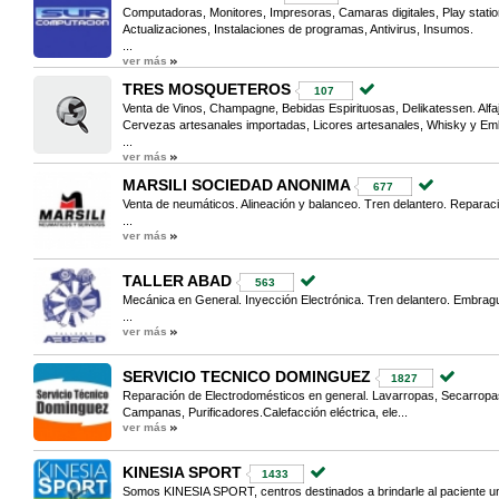
Computadoras, Monitores, Impresoras, Camaras digitales, Play statio
Actualizaciones, Instalaciones de programas, Antivirus, Insumos.
...
ver más
TRES MOSQUETEROS
107
Venta de Vinos, Champagne, Bebidas Espirituosas, Delikatessen. Alfa
Cervezas artesanales importadas, Licores artesanales, Whisky y Em
...
ver más
MARSILI SOCIEDAD ANONIMA
677
Venta de neumáticos. Alineación y balanceo. Tren delantero. Reparaci
...
ver más
TALLER ABAD
563
Mecánica en General. Inyección Electrónica. Tren delantero. Embrag
...
ver más
SERVICIO TECNICO DOMINGUEZ
1827
Reparación de Electrodomésticos en general. Lavarropas, Secarropas
Campanas, Purificadores.Calefacción eléctrica, ele...
ver más
KINESIA SPORT
1433
Somos KINESIA SPORT, centros destinados a brindarle al paciente una