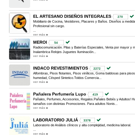
EL ARTESANO DISEÑOS INTEGRALES
270
Mobiliario de Cocina, Vestidores, Placares y Baños. Diseños a medi
Profesional sin cargo.
...
ver más
MEROI
54
Radiocomunicación. Pilas y Baterías Especiales, Venta por mayor y 
Inalambrica Relojes Juguetes Iluminación...
ver más
INDACO REVESTIMIENTOS
2272
Alfombras, Pisos flotantes, Pisos vinílicos, Goma baldosas para pisos
humedad, Césped Sintetico.Toldos Comercia...
ver más
Pañalera Perfumería Lupo
419
Pañales, Perfumes, Accesorios, Regalos.Pañales Bebés y Adultos! Hug
tamaños con distintas Promociones. Para adultos Nonis...
ver más
LABORATORIO JULIÁ
3378
Laboratorio de Análisis clínicos y alta complejidad, medicina laboral.
...
ver más