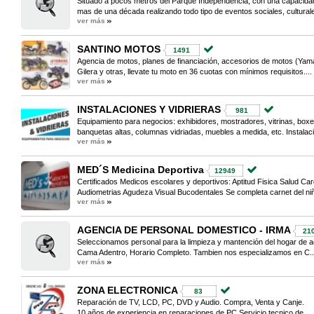
Situado a pocos metros del Parque Independencia, con una capacid
mas de una década realizando todo tipo de eventos sociales, culturale
ver más
SANTINO MOTOS
1491
Agencia de motos, planes de financiación, accesorios de motos (Ya
Gilera y otras, llevate tu moto en 36 cuotas con mínimos requisitos....
ver más
INSTALACIONES Y VIDRIERAS
981
Equipamiento para negocios: exhibidores, mostradores, vitrinas, boxes
banquetas altas, columnas vidriadas, muebles a medida, etc. Instalaci
ver más
MED´S Medicina Deportiva
12949
Certificados Medicos escolares y deportivos: Aptitud Fisica Salud Ca
Audiometrias Agudeza Visual Bucodentales Se completa carnet del niño
ver más
AGENCIA DE PERSONAL DOMESTICO - IRMA
21
Seleccionamos personal para la limpieza y mantención del hogar de 
Cama Adentro, Horario Completo. Tambien nos especializamos en C..
ver más
ZONA ELECTRONICA
83
Reparación de TV, LCD, PC, DVD y Audio. Compra, Venta y Canje.
10 años de experiencia en reparaciones de PC.Servicio tecnico de ...