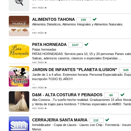
...
ver más
ALIMENTOS TAHONA
158
Alimentos Dieteticos, Alimentos Integrales y Alimentos Naturales.
...
ver más
PATA HORNEADA
1147
Patas horneadas
PATAS HORNEADAS: Servicio para 10, 15 y 20 personas Panes sabor
Salsas, aderezos caseros, clasicos o especiales Empandas ...
ver más
JARDIN DE INFANTES "PLANETA ILUSION"
545
Jardin de 1 a 4 años. Extension horaria. Personal Especializado. Espac
inscripción TODO EL AÑO!!!
...
ver más
D&M - ALTA COSTURA Y PEINADOS
68
Alta Costura…Tu sueño hecho realidad. Graduaciones 15 años Novias
y Venta de trajes para hombres ? Ofertas especiales en AMBO. Tambi
ver más
CERRAJERIA SANTA MARIA
132
Inmobilizador - Copia de Llaves - Llaves con Chip - Ferreteria - Insu
Menor.