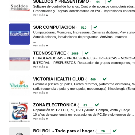
SUELDOS Y PRESENTISMO
44
Software de control de horarios. Control de accesos computarizados. 
Credenciales y Tarjetas identificatorias en PVC, impresiones en termo
ver más
SUR COMPUTACION
510
Computadoras, Monitores, Impresoras, Camaras digitales, Play statio
Actualizaciones, Instalaciones de programas, Antivirus, Insumos.
...
ver más
TECNOSERVICE
1669
HIDROLAVADORAS – PROFESIONALES – TRIFASICAS – MONOFA
INTEGRAL – RESPUESTOS. Reparacion de grupos electrogenos, moto
ver más
VICTORIA HEALTH CLUB
460
Gimnasio (clases grupales, Pilates reformer, plataforma vibratoria), Me
radiofrecuencia tripolar y monopolar, mesoterapia), Kinesiologia (Estet
ver más
ZONA ELECTRONICA
83
Reparación de TV, LCD, PC, DVD y Audio. Compra, Venta y Canje.
10 años de experiencia en reparaciones de PC.Servicio tecnico de ...
ver más
BOLBOL - Todo para el hogar
20