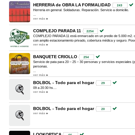
HERRERIA de OBRA LA FORMALIDAD
243
Herreria en general. Soldaduras. Reparación. Servicio a domicilio.
...
ver más
COMPLEJO PARADA 11
2254
COMPLEJO PARADA 11 está enmarcado en un predio de 5.000 m2. 
con amplio estacionamiento privado, cobertura médica y seguro. Pose
ver más
BANQUETE CRIOLLO
254
Servicio de pata para 20 – 25 – 30 personas y servicios especiales (p
personas.
...
ver más
BOLBOL - Todo para el hogar
29
09 a 20:30 hs....
ver más
BOLBOL - Todo para el hogar
20
ver más
LOOKOPTICA
66