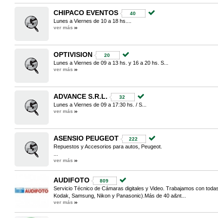
CHIPACO EVENTOS
40
Lunes a Viernes de 10 a 18 hs....
ver más
OPTIVISION
20
Lunes a Viernes de 09 a 13 hs. y 16 a 20 hs. S...
ver más
ADVANCE S.R.L.
32
Lunes a Viernes de 09 a 17:30 hs. / S...
ver más
ASENSIO PEUGEOT
222
Repuestos y Accesorios para autos, Peugeot.
...
ver más
AUDIFOTO
809
Servicio Técnico de Cámaras digitales y Video. Trabajamos con tod
Kodak, Samsung, Nikon y Panasonic).Más de 40 a&nt...
ver más