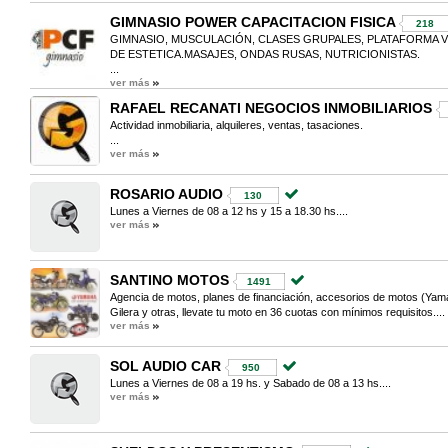
GIMNASIO POWER CAPACITACION FISICA
218
GIMNASIO, MUSCULACIÓN, CLASES GRUPALES, PLATAFORMA V
DE ESTETICA.MASAJES, ONDAS RUSAS, NUTRICIONISTAS.
...
ver más
RAFAEL RECANATI NEGOCIOS INMOBILIARIOS
Actividad inmobiliaria, alquileres, ventas, tasaciones.
...
ver más
ROSARIO AUDIO
130
Lunes a Viernes de 08 a 12 hs y 15 a 18.30 hs....
ver más
SANTINO MOTOS
1491
Agencia de motos, planes de financiación, accesorios de motos (Ya
Gilera y otras, llevate tu moto en 36 cuotas con mínimos requisitos....
ver más
SOL AUDIO CAR
950
Lunes a Viernes de 08 a 19 hs. y Sabado de 08 a 13 hs....
ver más