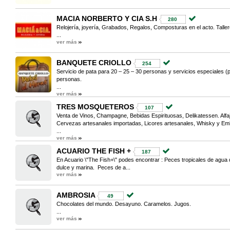
MACIA NORBERTO Y CIA S.H
280
Relojería, joyería, Grabados, Regalos, Composturas en el acto. Tall
...
ver más
BANQUETE CRIOLLO
254
Servicio de pata para 20 – 25 – 30 personas y servicios especiales (p
personas.
...
ver más
TRES MOSQUETEROS
107
Venta de Vinos, Champagne, Bebidas Espirituosas, Delikatessen. Alfa
Cervezas artesanales importadas, Licores artesanales, Whisky y Em
...
ver más
ACUARIO THE FISH +
187
En Acuario \"The Fish+\" podes encontrar : Peces tropicales de agua
dulce y marina. Peces de a...
ver más
AMBROSIA
49
Chocolates del mundo. Desayuno. Caramelos. Jugos.
...
ver más