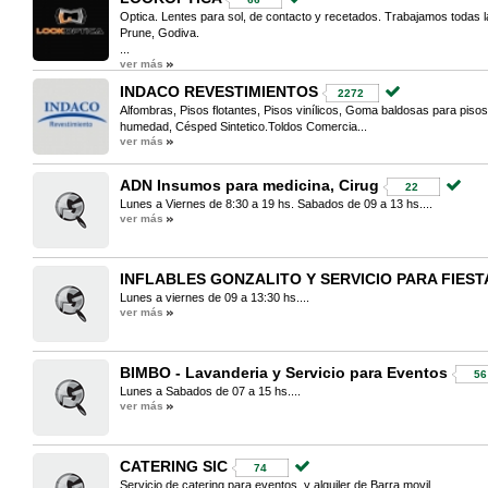
Optica. Lentes para sol, de contacto y recetados. Trabajamos todas l
Prune, Godiva.
...
ver más
INDACO REVESTIMIENTOS
2272
Alfombras, Pisos flotantes, Pisos vinílicos, Goma baldosas para pisos
humedad, Césped Sintetico.Toldos Comercia...
ver más
ADN Insumos para medicina, Cirug
22
Lunes a Viernes de 8:30 a 19 hs. Sabados de 09 a 13 hs....
ver más
INFLABLES GONZALITO Y SERVICIO PARA FIEST
Lunes a viernes de 09 a 13:30 hs....
ver más
BIMBO - Lavanderia y Servicio para Eventos
56
Lunes a Sabados de 07 a 15 hs....
ver más
CATERING SIC
74
Servicio de catering para eventos, y alquiler de Barra movil.