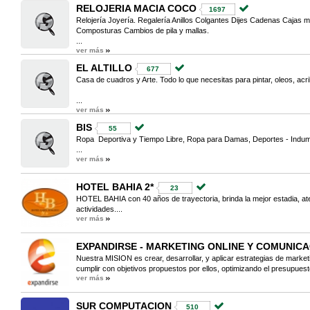
RELOJERIA MACIA COCO
1697
Relojería Joyería. Regalería Anillos Colgantes Dijes Cadenas Cajas
Composturas Cambios de pila y mallas.
...
ver más
EL ALTILLO
677
Casa de cuadros y Arte. Todo lo que necesitas para pintar, oleos, ac
...
ver más
BIS
55
Ropa Deportiva y Tiempo Libre, Ropa para Damas, Deportes - Indum
...
ver más
HOTEL BAHIA 2*
23
HOTEL BAHIA con 40 años de trayectoria, brinda la mejor estadia, at
actividades....
ver más
EXPANDIRSE - MARKETING ONLINE Y COMUNIC
Nuestra MISION es crear, desarrollar, y aplicar estrategias de marketi
cumplir con objetivos propuestos por ellos, optimizando el presupuest
ver más
SUR COMPUTACION
510