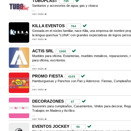
TUBOPLAST
735
Sanitarios y accesorios de agua, gas y cloaca.
...
ver más
KILLA EVENTOS
764
Gestada en el núcleo familiar, nace Killa, una empresa de nombre pro
la lengua quechua “LUNA” con grandes expectativas de logros person
ver más
ACTIS SRL
1000
Muebles para oficina. Estanterias, muebles metalicos, reparaciones, ret
para oficina, escritorios.
...
ver más
PROMO FIESTA
4103
Hamburguesas y Panchos con Pan y Aderezos. Fiestas, Cumpleaños
...
ver más
DECORAZONES
47
Souvenirs para cumpleaños, Casamientos, Vinilos para decorar, Rega
Trabajos en Madera y Acrílico.
...
ver más
EVENTOS JOCKEY
56