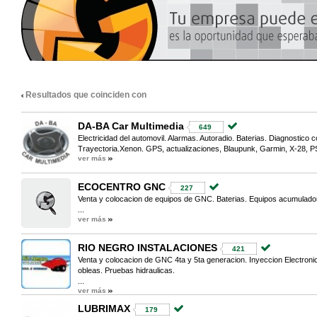
Resultados que coinciden con
DA-BA Car Multimedia
649
Electricidad del automovil. Alarmas. Autoradio. Baterias. Diagnostico
Trayectoria.Xenon. GPS, actualizaciones, Blaupunk, Garmin, X-28, PS
ver más
ECOCENTRO GNC
227
Venta y colocacion de equipos de GNC. Baterias. Equipos acumulado
...
ver más
RIO NEGRO INSTALACIONES
421
Venta y colocacion de GNC 4ta y 5ta generacion. Inyeccion Electron
obleas. Pruebas hidraulicas.
...
ver más
LUBRIMAX
179