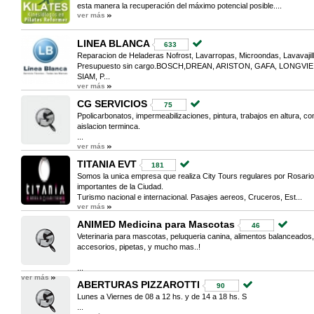
esta manera la recuperación del máximo potencial posible....
ver más
LINEA BLANCA
633
Reparacion de Heladeras Nofrost, Lavarropas, Microondas, Lavavajilla
Presupuesto sin cargo.BOSCH,DREAN, ARISTON, GAFA, LONGV
SIAM, P...
ver más
CG SERVICIOS
75
Ppolicarbonatos, impermeabilizaciones, pintura, trabajos en altura, c
aislacion terminca.
...
ver más
TITANIA EVT
181
Somos la unica empresa que realiza City Tours regulares por Rosari
importantes de la Ciudad.
Turismo nacional e internacional. Pasajes aereos, Cruceros, Est...
ver más
ANIMED Medicina para Mascotas
46
Veterinaria para mascotas, peluqueria canina, alimentos balanceados,
accesorios, pipetas, y mucho mas..!
...
ver más
ABERTURAS PIZZAROTTI
90
Lunes a Viernes de 08 a 12 hs. y de 14 a 18 hs. S
...