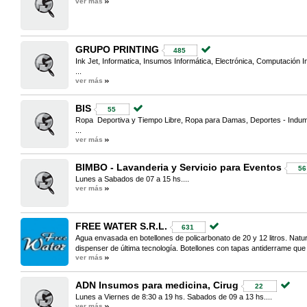
ver más
GRUPO PRINTING
485
Ink Jet, Informatica, Insumos Informática, Electrónica, Computación 
...
ver más
BIS
55
Ropa Deportiva y Tiempo Libre, Ropa para Damas, Deportes - Indum
...
ver más
BIMBO - Lavanderia y Servicio para Eventos
56
Lunes a Sabados de 07 a 15 hs....
ver más
FREE WATER S.R.L.
631
Agua envasada en botellones de policarbonato de 20 y 12 litros. Natural
dispenser de última tecnología. Botellones con tapas antiderrame que l
ver más
ADN Insumos para medicina, Cirug
22
Lunes a Viernes de 8:30 a 19 hs. Sabados de 09 a 13 hs....
ver más