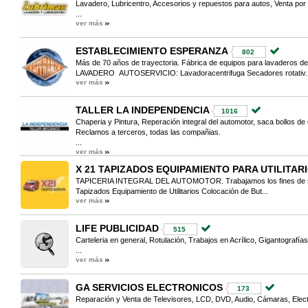
Lavadero, Lubricentro, Accesorios y repuestos para autos, Venta por
...
ver más
ESTABLECIMIENTO ESPERANZA
802
Más de 70 años de trayectoria. Fábrica de equipos para lavaderos de
LAVADERO AUTOSERVICIO: Lavadoracentrifuga Secadores rotativ..
ver más
TALLER LA INDEPENDENCIA
1016
Chaperia y Pintura, Reperación integral del automotor, saca bollos de 
Reclamos a terceros, todas las compañias.
...
ver más
X 21 TAPIZADOS EQUIPAMIENTO PARA UTILITAR
TAPICERIA INTEGRAL DEL AUTOMOTOR. Trabajamos los fines de se
Tapizados Equipamiento de Utilitarios Colocación de But...
ver más
LIFE PUBLICIDAD
515
Carteleria en general, Rotulación, Trabajos en Acrílico, Gigantografía
...
ver más
GA SERVICIOS ELECTRONICOS
173
Reparación y Venta de Televisores, LCD, DVD, Audio, Cámaras, Elect