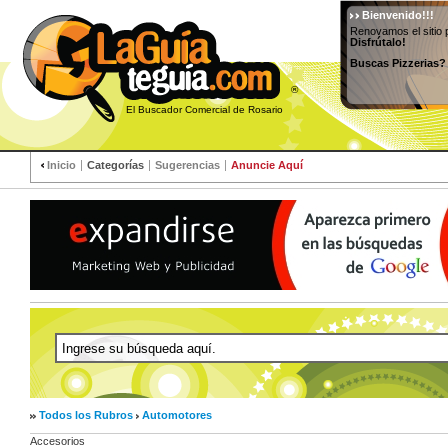
Bienvenido!!!
Renovamos el sitio 
Disfrútalo!
Buscas Pizzerias?
®
El Buscador Comercial de Rosario
Inicio
Categorías
Sugerencias
Anuncie Aquí
Todos los Rubros
Automotores
Accesorios