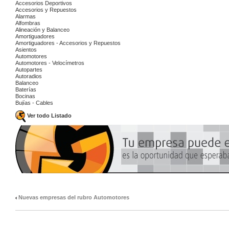
Accesorios Deportivos
Accesorios y Repuestos
Alarmas
Alfombras
Alineación y Balanceo
Amortiguadores
Amortiguadores - Accesorios y Repuestos
Asientos
Automotores
Automotores - Velocímetros
Autopartes
Autoradios
Balanceo
Baterías
Bocinas
Bujías - Cables
Burletes
Ver todo Listado
Carburación y Encendido - Reparaciones
Cerraduras
Cerrajerías
Chapa y Pintura - Reparaciones
Colocación de butacas
Dirección Hidráulica
Electricidad - Accesorios y Materiales
Electricidad - Reparaciones
Electricidad - Repuestos
Embragues - Reparaciones
Embragues - Repuestos
Encendido Electrónico - Equipos
Equipamiento
Nuevas empresas del rubro Automotores
Equipamiento para Utilitarios
Frenos
Frenos
Frenos - Reparaciones