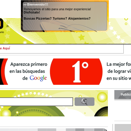
Bienvenido!!!
Renovamos el sitio para una mejor experiencia!
Disfrútalo!
Buscas Pizzerias? Turismo? Alojamientos?
®
osario
e Aquí
Public