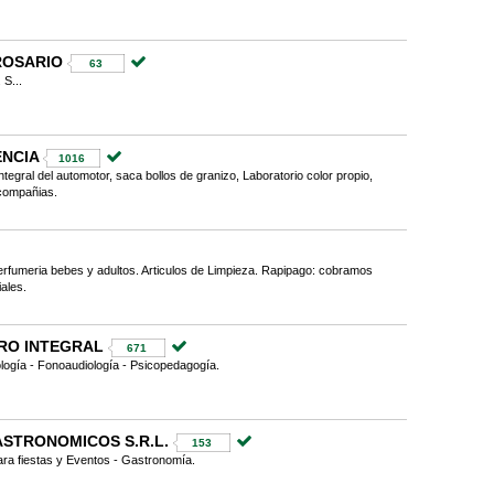
ROSARIO
63
 S...
ENCIA
1016
tegral del automotor, saca bollos de granizo, Laboratorio color propio,
 compañias.
erfumeria bebes y adultos. Articulos de Limpieza. Rapipago: cobramos
ales.
TRO INTEGRAL
671
logía - Fonoaudiología - Psicopedagogía.
STRONOMICOS S.R.L.
153
ara fiestas y Eventos - Gastronomía.