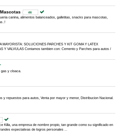
 Mascotas
46
ueria canina, alimentos balanceados, galletitas, snacks para mascotas,
s..!
VENTA MAYORISTA: SOLUCIONES PARCHES Y KIT GOMA Y LATEX
 VALVULAS Contamos tambien con: Cemento y Parches para autos /
 gas y cloaca.
s y repuestos para autos, Venta por mayor y menor, Distribucion Nacional.
ace Killa, una empresa de nombre propio, tan grande como su significado en
andes expectativas de logros personales ...