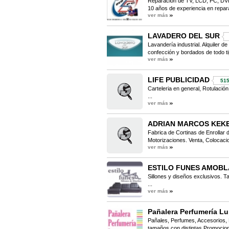
Reparación de TV, LCD, PC, DVD
10 años de experiencia en repara
ver más
LAVADERO DEL SUR
Lavandería industrial. Alquiler d
confección y bordados de todo ti
ver más
LIFE PUBLICIDAD
51
Carteleria en general, Rotulación
...
ver más
ADRIAN MARCOS KEK
Fabrica de Cortinas de Enrollar 
Motorizaciones. Venta, Colocaci
ver más
ESTILO FUNES AMOB
Sillones y diseños exclusivos. Ta
...
ver más
Pañalera Perfumería L
Pañales, Perfumes, Accesorios, 
tamaños con distintas Promocion