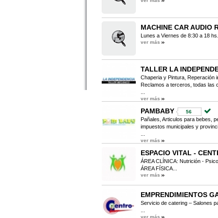
ver más
MACHINE CAR AUDIO 
Lunes a Viernes de 8:30 a 18 hs.
ver más
TALLER LA INDEPEND
Chaperia y Pintura, Reperación in
Reclamos a terceros, todas las
...
ver más
PAMBABY
56
Pañales, Articulos para bebes, p
impuestos municipales y provinci
...
ver más
ESPACIO VITAL - CEN
ÁREA CLÍNICA: Nutrición - Psico
ÁREA FÍSICA...
ver más
EMPRENDIMIENTOS GA
Servicio de catering – Salones p
...
ver más