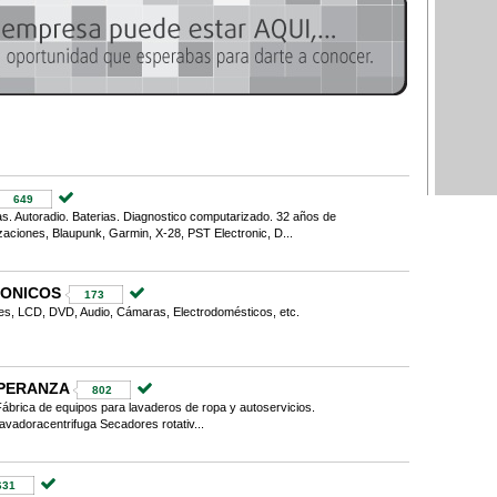
649
mas. Autoradio. Baterias. Diagnostico computarizado. 32 años de
aciones, Blaupunk, Garmin, X-28, PST Electronic, D...
RONICOS
173
es, LCD, DVD, Audio, Cámaras, Electrodomésticos, etc.
PERANZA
802
ábrica de equipos para lavaderos de ropa y autoservicios.
oracentrifuga Secadores rotativ...
631