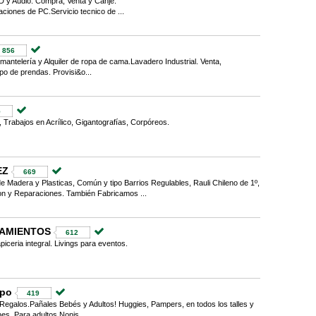
 y Audio. Compra, Venta y Canje.
ciones de PC.Servicio tecnico de ...
856
e mantelería y Alquiler de ropa de cama.Lavadero Industrial. Venta,
po de prendas. Provisi&o...
5
, Trabajos en Acrílico, Gigantografías, Corpóreos.
EZ
669
de Madera y Plasticas, Común y tipo Barrios Regulables, Rauli Chileno de 1º,
on y Reparaciones. También Fabricamos ...
LAMIENTOS
612
piceria integral. Livings para eventos.
upo
419
Regalos.Pañales Bebés y Adultos! Huggies, Pampers, en todos los talles y
es. Para adultos Nonis...