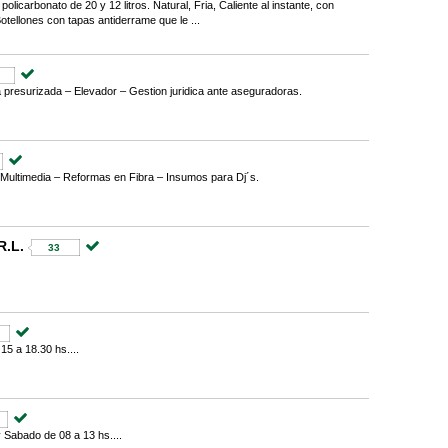
licarbonato de 20 y 12 litros. Natural, Fria, Caliente al instante, con
otellones con tapas antiderrame que le ...
 presurizada – Elevador – Gestion juridica ante aseguradoras.
 Multimedia – Reformas en Fibra – Insumos para Dj´s.
.L.
33
15 a 18.30 hs....
 Sabado de 08 a 13 hs....