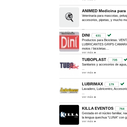
ANIMED Medicina para
Veterinaria para mascotas, peluq
accesorios, pipetas, y mucho ma
...
ver más
DINI
631
Productos para Bicicletas. 
LUBRICANTES GRIPS CAMARAS Y
motos / bicicletas....
ver más
TUBOPLAST
735
Sanitarios y accesorios de agua,
...
ver más
LUBRIMAX
179
Lavadero, Lubricentro, Accesorio
...
ver más
KILLA EVENTOS
764
Gestada en el núcleo familiar, n
la lengua quechua “LUNA” con gr
ver más