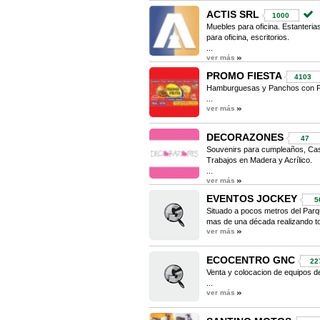
ACTIS SRL
1000
Muebles para oficina. Estanterias
para oficina, escritorios.
...
ver más
PROMO FIESTA
4103
Hamburguesas y Panchos con Pa
...
ver más
DECORAZONES
47
Souvenirs para cumpleaños, Casa
Trabajos en Madera y Acrílico.
...
ver más
EVENTOS JOCKEY
5
Situado a pocos metros del Par
mas de una década realizando tod
ver más
ECOCENTRO GNC
22
Venta y colocacion de equipos 
...
ver más