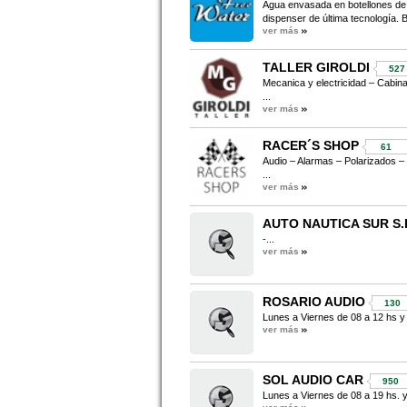
Agua envasada en botellones de po
dispenser de última tecnología. B
ver más
TALLER GIROLDI
527
Mecanica y electricidad – Cabina
...
ver más
RACER´S SHOP
61
Audio – Alarmas – Polarizados –
...
ver más
AUTO NAUTICA SUR S.R
-...
ver más
ROSARIO AUDIO
130
Lunes a Viernes de 08 a 12 hs y 
ver más
SOL AUDIO CAR
950
Lunes a Viernes de 08 a 19 hs. y