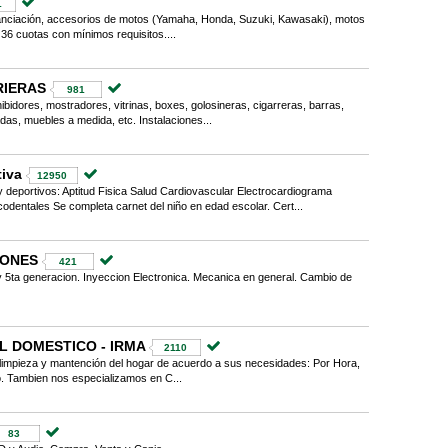
1
anciación, accesorios de motos (Yamaha, Honda, Suzuki, Kawasaki), motos
n 36 cuotas con mínimos requisitos....
RIERAS
981
bidores, mostradores, vitrinas, boxes, golosineras, cigarreras, barras,
das, muebles a medida, etc. Instalaciones...
iva
12950
 deportivos: Aptitud Fisica Salud Cardiovascular Electrocardiograma
dentales Se completa carnet del niño en edad escolar. Cert...
IONES
421
 5ta generacion. Inyeccion Electronica. Mecanica en general. Cambio de
L DOMESTICO - IRMA
2110
limpieza y mantención del hogar de acuerdo a sus necesidades: Por Hora,
. Tambien nos especializamos en C...
83