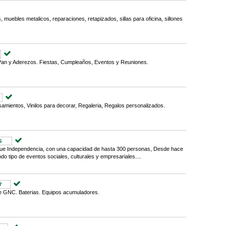
, muebles metalicos, reparaciones, retapizados, sillas para oficina, sillones
n y Aderezos. Fiestas, Cumpleaños, Eventos y Reuniones.
mientos, Vinilos para decorar, Regaleria, Regalos personalizados.
6
que Independencia, con una capacidad de hasta 300 personas, Desde hace
o tipo de eventos sociales, culturales y empresariales....
7
de GNC. Baterias. Equipos acumuladores.