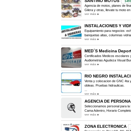
SANTINO MOTOS
149
Agencia de motos, planes de fin
Gilera y otras, llevate tu moto e
ver más
INSTALACIONES Y VID
Equipamiento para negocios: exhi
banquetas altas, columnas vidria
ver más
MED´S Medicina Deport
Certificados Medicos escolares y
Audiometrias Agudeza Visual Buco
ver más
RIO NEGRO INSTALAC
Venta y colocacion de GNC 4ta y
obleas. Pruebas hidraulicas.
...
ver más
AGENCIA DE PERSONA
Seleccionamos personal para la 
Cama Adentro, Horario Completo
ver más
ZONA ELECTRONICA