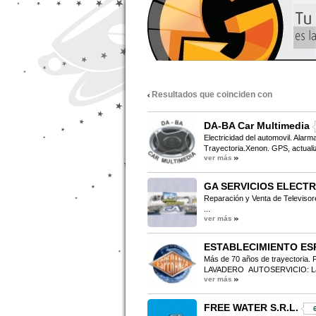
Resultados que coinciden con
DA-BA Car Multimedia
Electricidad del automovil. Alar
Trayectoria.Xenon. GPS, actualiz
ver más
GA SERVICIOS ELECT
Reparación y Venta de Televisor
...
ver más
ESTABLECIMIENTO ES
Más de 70 años de trayectoria. F
LAVADERO AUTOSERVICIO: Lavad
ver más
FREE WATER S.R.L.