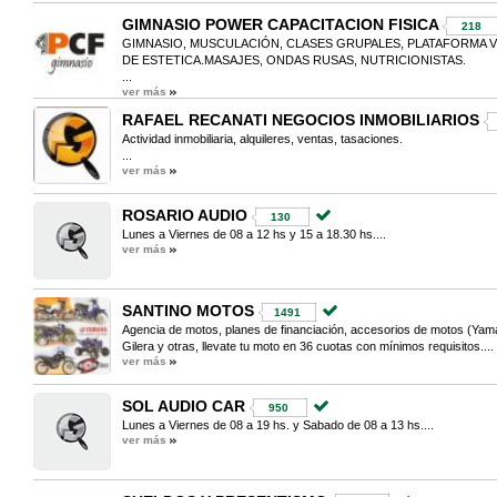
GIMNASIO POWER CAPACITACION FISICA
218
GIMNASIO, MUSCULACIÓN, CLASES GRUPALES, PLATAFORMA V
DE ESTETICA.MASAJES, ONDAS RUSAS, NUTRICIONISTAS.
...
ver más
RAFAEL RECANATI NEGOCIOS INMOBILIARIOS
Actividad inmobiliaria, alquileres, ventas, tasaciones.
...
ver más
ROSARIO AUDIO
130
Lunes a Viernes de 08 a 12 hs y 15 a 18.30 hs....
ver más
SANTINO MOTOS
1491
Agencia de motos, planes de financiación, accesorios de motos (Ya
Gilera y otras, llevate tu moto en 36 cuotas con mínimos requisitos....
ver más
SOL AUDIO CAR
950
Lunes a Viernes de 08 a 19 hs. y Sabado de 08 a 13 hs....
ver más