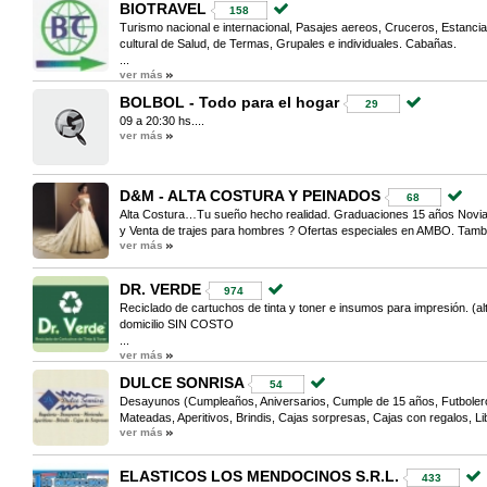
BIOTRAVEL
158
Turismo nacional e internacional, Pasajes aereos, Cruceros, Estanci
cultural de Salud, de Termas, Grupales e individuales. Cabañas.
...
ver más
BOLBOL - Todo para el hogar
29
09 a 20:30 hs....
ver más
D&M - ALTA COSTURA Y PEINADOS
68
Alta Costura…Tu sueño hecho realidad. Graduaciones 15 años Novias
y Venta de trajes para hombres ? Ofertas especiales en AMBO. Tambi
ver más
DR. VERDE
974
Reciclado de cartuchos de tinta y toner e insumos para impresión. (alte
domicilio SIN COSTO
...
ver más
DULCE SONRISA
54
Desayunos (Cumpleaños, Aniversarios, Cumple de 15 años, Futboleros
Mateadas, Aperitivos, Brindis, Cajas sorpresas, Cajas con regalos, Libr
ver más
ELASTICOS LOS MENDOCINOS S.R.L.
433