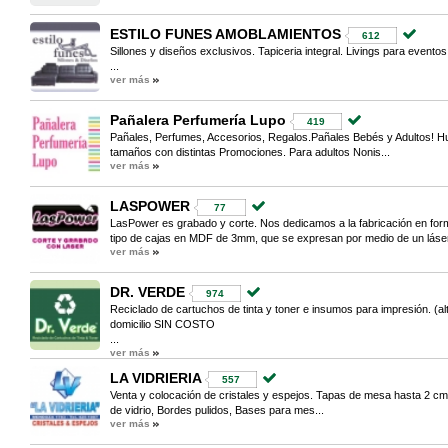
ESTILO FUNES AMOBLAMIENTOS
612
Sillones y diseños exclusivos. Tapiceria integral. Livings para eventos
...
ver más
Pañalera Perfumería Lupo
419
Pañales, Perfumes, Accesorios, Regalos.Pañales Bebés y Adultos! Hug
tamaños con distintas Promociones. Para adultos Nonis...
ver más
LASPOWER
77
LasPower es grabado y corte. Nos dedicamos a la fabricación en forma
tipo de cajas en MDF de 3mm, que se expresan por medio de un láser.
ver más
DR. VERDE
974
Reciclado de cartuchos de tinta y toner e insumos para impresión. (alte
domicilio SIN COSTO
...
ver más
LA VIDRIERIA
557
Venta y colocación de cristales y espejos. Tapas de mesa hasta 2 cm 
de vidrio, Bordes pulidos, Bases para mes...
ver más