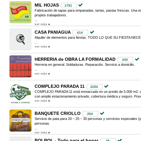
MIL HOJAS
1791
Fabricación de tapas para empanadas, tartas, pastas frescas. Una 
propios trabajadores.
...
ver más
CASA PANIAGUA
614
Alquiler de elementos para fiestas. TODO LO QUE SU FIESTA NECE
...
ver más
HERRERIA de OBRA LA FORMALIDAD
243
Herreria en general. Soldaduras. Reparación. Servicio a domicilio.
...
ver más
COMPLEJO PARADA 11
2254
COMPLEJO PARADA 11 está enmarcado en un predio de 5.000 m2. 
con amplio estacionamiento privado, cobertura médica y seguro. Pose
ver más
BANQUETE CRIOLLO
254
Servicio de pata para 20 – 25 – 30 personas y servicios especiales (p
personas.
...
ver más
BOLBOL - Todo para el hogar
29