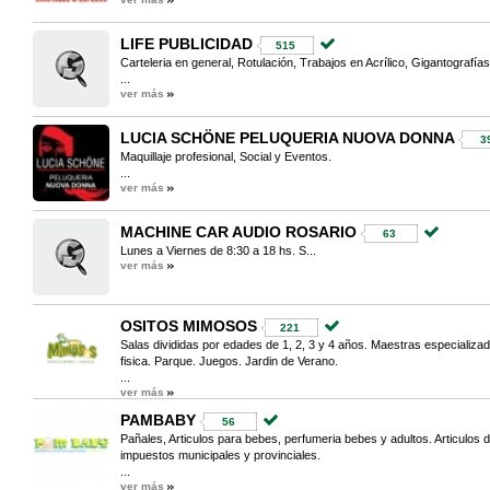
LIFE PUBLICIDAD
515
Carteleria en general, Rotulación, Trabajos en Acrílico, Gigantografía
...
ver más
LUCIA SCHÖNE PELUQUERIA NUOVA DONNA
3
Maquillaje profesional, Social y Eventos.
...
ver más
MACHINE CAR AUDIO ROSARIO
63
Lunes a Viernes de 8:30 a 18 hs. S...
ver más
OSITOS MIMOSOS
221
Salas divididas por edades de 1, 2, 3 y 4 años. Maestras especializa
fisica. Parque. Juegos. Jardin de Verano.
...
ver más
PAMBABY
56
Pañales, Articulos para bebes, perfumeria bebes y adultos. Articulos
impuestos municipales y provinciales.
...
ver más