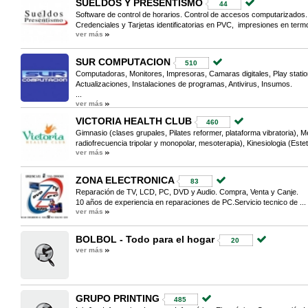
SUELDOS Y PRESENTISMO
44
Software de control de horarios. Control de accesos computarizados. 
Credenciales y Tarjetas identificatorias en PVC, impresiones en termo
ver más
SUR COMPUTACION
510
Computadoras, Monitores, Impresoras, Camaras digitales, Play statio
Actualizaciones, Instalaciones de programas, Antivirus, Insumos.
...
ver más
VICTORIA HEALTH CLUB
460
Gimnasio (clases grupales, Pilates reformer, plataforma vibratoria), Me
radiofrecuencia tripolar y monopolar, mesoterapia), Kinesiologia (Estet
ver más
ZONA ELECTRONICA
83
Reparación de TV, LCD, PC, DVD y Audio. Compra, Venta y Canje.
10 años de experiencia en reparaciones de PC.Servicio tecnico de ...
ver más
BOLBOL - Todo para el hogar
20
ver más
GRUPO PRINTING
485