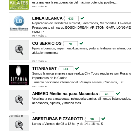
esta manera la recuperación del máximo potencial posible....
ver más
LINEA BLANCA
633
Reparacion de Heladeras Nofrost, Lavarropas, Microondas, Lavavajilla
Presupuesto sin cargo.BOSCH,DREAN, ARISTON, GAFA, LONGV
SIAM, P...
ver más
CG SERVICIOS
75
Ppolicarbonatos, impermeabilizaciones, pintura, trabajos en altura, c
aislacion terminca.
...
ver más
TITANIA EVT
181
Somos la unica empresa que realiza City Tours regulares por Rosari
importantes de la Ciudad.
Turismo nacional e internacional. Pasajes aereos, Cruceros, Est...
ver más
ANIMED Medicina para Mascotas
46
Veterinaria para mascotas, peluqueria canina, alimentos balanceados,
accesorios, pipetas, y mucho mas..!
...
ver más
ABERTURAS PIZZAROTTI
90
Lunes a Viernes de 08 a 12 hs. y de 14 a 18 hs. S
...