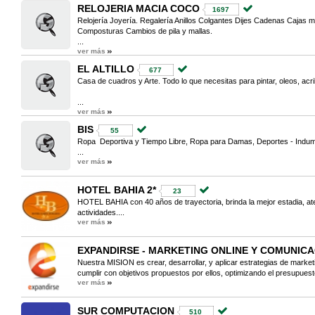
RELOJERIA MACIA COCO
1697
Relojería Joyería. Regalería Anillos Colgantes Dijes Cadenas Cajas
Composturas Cambios de pila y mallas.
...
ver más
EL ALTILLO
677
Casa de cuadros y Arte. Todo lo que necesitas para pintar, oleos, ac
...
ver más
BIS
55
Ropa Deportiva y Tiempo Libre, Ropa para Damas, Deportes - Indum
...
ver más
HOTEL BAHIA 2*
23
HOTEL BAHIA con 40 años de trayectoria, brinda la mejor estadia, at
actividades....
ver más
EXPANDIRSE - MARKETING ONLINE Y COMUNIC
Nuestra MISION es crear, desarrollar, y aplicar estrategias de marketi
cumplir con objetivos propuestos por ellos, optimizando el presupuest
ver más
SUR COMPUTACION
510