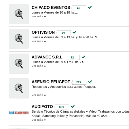
CHIPACO EVENTOS
40
Lunes a Viernes de 10 a 18 hs....
ver más
OPTIVISION
20
Lunes a Viernes de 09 a 13 hs. y 16 a 20 hs. S...
ver más
ADVANCE S.R.L.
32
Lunes a Viernes de 09 a 17:30 hs. / S...
ver más
ASENSIO PEUGEOT
222
Repuestos y Accesorios para autos, Peugeot.
...
ver más
AUDIFOTO
809
Servicio Técnico de Cámaras digitales y Video. Trabajamos con tod
Kodak, Samsung, Nikon y Panasonic).Más de 40 a&nt...
ver más