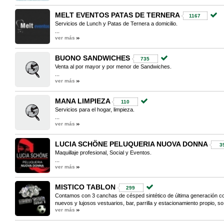
MELT EVENTOS PATAS DE TERNERA
1167
Servicios de Lunch y Patas de Ternera a domicilio.
...
ver más
BUONO SANDWICHES
735
Venta al por mayor y por menor de Sandwiches.
...
ver más
MANA LIMPIEZA
110
Servicios para el hogar, limpieza.
...
ver más
LUCIA SCHÖNE PELUQUERIA NUOVA DONNA
3
Maquillaje profesional, Social y Eventos.
...
ver más
MISTICO TABLON
299
Contamos con 3 canchas de césped sintético de última generación c
nuevos y lujosos vestuarios, bar, parrilla y estacionamiento propio, so.
ver más