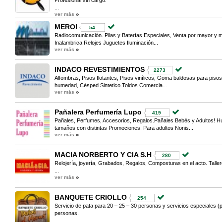
Profesional sin cargo.
...
ver más
MEROI
54
Radiocomunicación. Pilas y Baterías Especiales, Venta por mayor y 
Inalambrica Relojes Juguetes Iluminación...
ver más
INDACO REVESTIMIENTOS
2273
Alfombras, Pisos flotantes, Pisos vinílicos, Goma baldosas para pisos
humedad, Césped Sintetico.Toldos Comercia...
ver más
Pañalera Perfumería Lupo
419
Pañales, Perfumes, Accesorios, Regalos.Pañales Bebés y Adultos! Hug
tamaños con distintas Promociones. Para adultos Nonis...
ver más
MACIA NORBERTO Y CIA S.H
280
Relojería, joyería, Grabados, Regalos, Composturas en el acto. Tall
...
ver más
BANQUETE CRIOLLO
254
Servicio de pata para 20 – 25 – 30 personas y servicios especiales (p
personas.
...