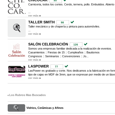
CHICOCAR
95
Carniceria, todos los cortes. Cerdo, ternera, pollo. Embutidos. Abierto 
...
ver más
TALLER SMITH
98
Taller mecánico y de chapería y pintura para automóviles.
...
ver más
SALÓN CELEBRACIÓN
126
Somos una empresas familiar dedicada a la realización de eventos.
Casamientos :: Fiestas de 15 :: Cumpleaños :: Bautismos
Congresos :: Seminarios :: Convenciones :: Jo...
ver más
LASPOWER
77
LasPower es grabado y corte. Nos dedicamos a la fabricación en forma
tipo de cajas en MDF de 3mm, que se expresan por medio de un láser.
ver más
Los Rubros Mas Buscados
Vidrios, Cerámicas y Afines