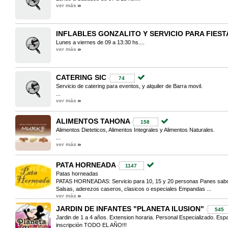
ver más
INFLABLES GONZALITO Y SERVICIO PARA FIEST
Lunes a viernes de 09 a 13:30 hs....
ver más
CATERING SIC
74
Servicio de catering para eventos, y alquiler de Barra movil.
...
ver más
ALIMENTOS TAHONA
158
Alimentos Dieteticos, Alimentos Integrales y Alimentos Naturales.
...
ver más
PATA HORNEADA
1147
Patas horneadas
PATAS HORNEADAS: Servicio para 10, 15 y 20 personas Panes sabor
Salsas, aderezos caseros, clasicos o especiales Empandas ...
ver más
JARDIN DE INFANTES "PLANETA ILUSION"
545
Jardin de 1 a 4 años. Extension horaria. Personal Especializado. Espac
inscripción TODO EL AÑO!!!