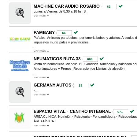
MACHINE CAR AUDIO ROSARIO
63
Lunes a Viernes de 8:30 a 18 hs. S...
ver más
PAMBABY
56
Pañales, Articulos para bebes, perfumeria bebes y adultos. Articulos
impuestos municipales y provinciales.
...
ver más
NEUMATICOS RUTA 33
666
Venta de neumaticos Michelin, BF Goodrich. Alineacion y balanceo co
Amortiguadores y Frenos. Reparacion de Llantas de aleación.
...
ver más
GERMANY AUTOS
19
-...
ver más
ESPACIO VITAL - CENTRO INTEGRAL
671
ÁREA CLÍNICA: Nutrición - Psicología - Fonoaudiología - Psicopedag
ÁREA FÍSICA...
ver más