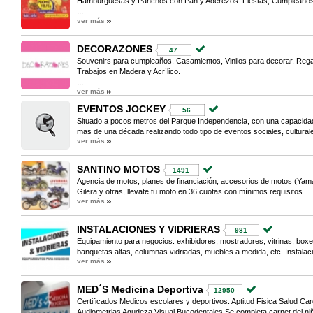
Hamburguesas y Panchos con Pan y Aderezos. Fiestas, Cumpleaños
...
ver más
DECORAZONES
47
Souvenirs para cumpleaños, Casamientos, Vinilos para decorar, Rega
Trabajos en Madera y Acrílico.
...
ver más
EVENTOS JOCKEY
56
Situado a pocos metros del Parque Independencia, con una capacid
mas de una década realizando todo tipo de eventos sociales, culturale
ver más
SANTINO MOTOS
1491
Agencia de motos, planes de financiación, accesorios de motos (Ya
Gilera y otras, llevate tu moto en 36 cuotas con mínimos requisitos....
ver más
INSTALACIONES Y VIDRIERAS
981
Equipamiento para negocios: exhibidores, mostradores, vitrinas, boxes
banquetas altas, columnas vidriadas, muebles a medida, etc. Instalaci
ver más
MED´S Medicina Deportiva
12950
Certificados Medicos escolares y deportivos: Aptitud Fisica Salud Ca
Audiometrias Agudeza Visual Bucodentales Se completa carnet del niño