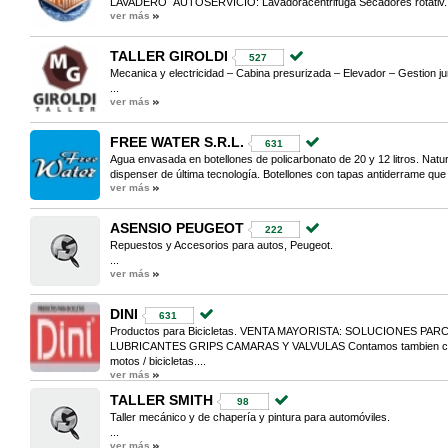
LAVADERO AUTOSERVICIO: Lavadoracentrifuga Secadores rotativ..
ver más
TALLER GIROLDI
527
Mecanica y electricidad – Cabina presurizada – Elevador – Gestion ju
...
ver más
FREE WATER S.R.L.
631
Agua envasada en botellones de policarbonato de 20 y 12 litros. Natural
dispenser de última tecnología. Botellones con tapas antiderrame que l
ver más
ASENSIO PEUGEOT
222
Repuestos y Accesorios para autos, Peugeot.
...
ver más
DINI
631
Productos para Bicicletas. VENTA MAYORISTA: SOLUCIONES PA
LUBRICANTES GRIPS CAMARAS Y VALVULAS Contamos tambien con:
motos / bicicletas....
ver más
TALLER SMITH
98
Taller mecánico y de chapería y pintura para automóviles.
...
ver más