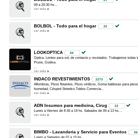
09 a 20:30 hs....
ver más
BOLBOL - Todo para el hogar
20
ver más
LOOKOPTICA
66
Optica. Lentes para sol, de contacto y recetados. Trabajamos todas l
Prune, Godiva.
...
ver más
INDACO REVESTIMIENTOS
2273
Alfombras, Pisos flotantes, Pisos vinílicos, Goma baldosas para pisos
humedad, Césped Sintetico.Toldos Comercia...
ver más
ADN Insumos para medicina, Cirug
22
Lunes a Viernes de 8:30 a 19 hs. Sabados de 09 a 13 hs....
ver más
BIMBO - Lavanderia y Servicio para Eventos
56
Lunes a Sabados de 07 a 15 hs....