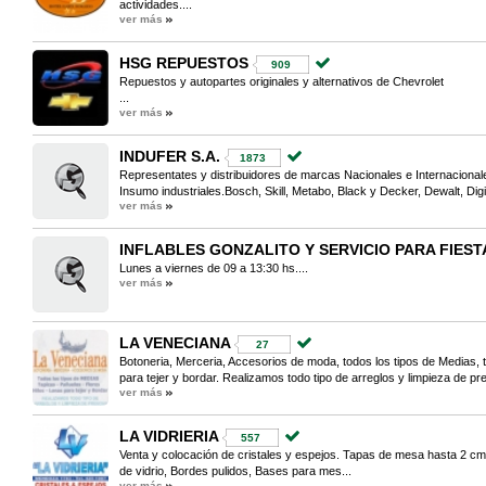
actividades....
ver más
HSG REPUESTOS
909
Repuestos y autopartes originales y alternativos de Chevrolet
...
ver más
INDUFER S.A.
1873
Representates y distribuidores de marcas Nacionales e Internacional
Insumo industriales.Bosch, Skill, Metabo, Black y Decker, Dewalt, Dig
ver más
INFLABLES GONZALITO Y SERVICIO PARA FIEST
Lunes a viernes de 09 a 13:30 hs....
ver más
LA VENECIANA
27
Botoneria, Merceria, Accesorios de moda, todos los tipos de Medias, ta
para tejer y bordar. Realizamos todo tipo de arreglos y limpieza de pre
ver más
LA VIDRIERIA
557
Venta y colocación de cristales y espejos. Tapas de mesa hasta 2 cm 
de vidrio, Bordes pulidos, Bases para mes...
ver más