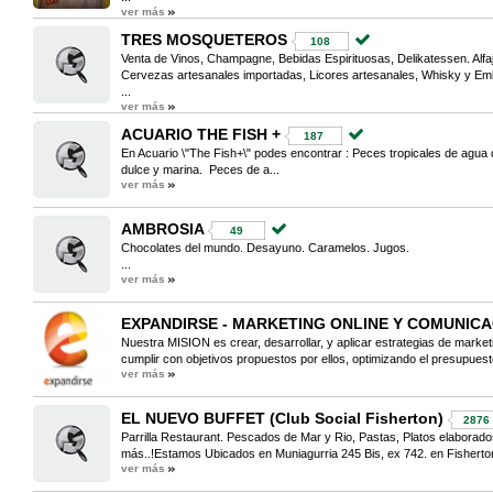
ver más
TRES MOSQUETEROS
108
Venta de Vinos, Champagne, Bebidas Espirituosas, Delikatessen. Alfa
Cervezas artesanales importadas, Licores artesanales, Whisky y Em
...
ver más
ACUARIO THE FISH +
187
En Acuario \"The Fish+\" podes encontrar : Peces tropicales de agua
dulce y marina. Peces de a...
ver más
AMBROSIA
49
Chocolates del mundo. Desayuno. Caramelos. Jugos.
...
ver más
EXPANDIRSE - MARKETING ONLINE Y COMUNIC
Nuestra MISION es crear, desarrollar, y aplicar estrategias de marketi
cumplir con objetivos propuestos por ellos, optimizando el presupuest
ver más
EL NUEVO BUFFET (Club Social Fisherton)
2876
Parrilla Restaurant. Pescados de Mar y Rio, Pastas, Platos elabor
más..!Estamos Ubicados en Muniagurria 245 Bis, ex 742. en Fisherton
ver más