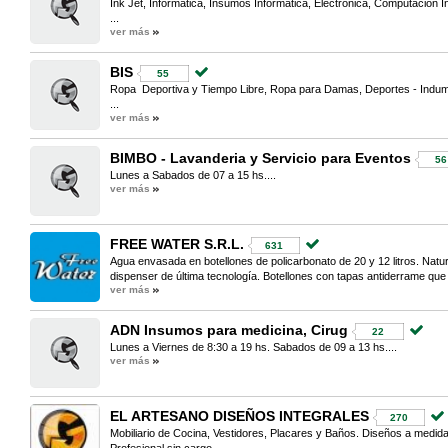
Ink Jet, Informatica, Insumos Informática, Electrónica, Computación 
...
ver más
BIS
55
Ropa Deportiva y Tiempo Libre, Ropa para Damas, Deportes - Indum
...
ver más
BIMBO - Lavanderia y Servicio para Eventos
56
Lunes a Sabados de 07 a 15 hs....
ver más
FREE WATER S.R.L.
631
Agua envasada en botellones de policarbonato de 20 y 12 litros. Natural
dispenser de última tecnología. Botellones con tapas antiderrame que l
ver más
ADN Insumos para medicina, Cirug
22
Lunes a Viernes de 8:30 a 19 hs. Sabados de 09 a 13 hs....
ver más
EL ARTESANO DISEÑOS INTEGRALES
270
Mobiliario de Cocina, Vestidores, Placares y Baños. Diseños a medi