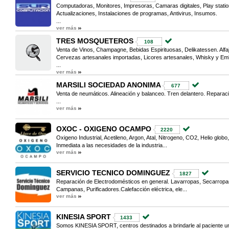
Computadoras, Monitores, Impresoras, Camaras digitales, Play statio
Actualizaciones, Instalaciones de programas, Antivirus, Insumos.
...
ver más
TRES MOSQUETEROS
108
Venta de Vinos, Champagne, Bebidas Espirituosas, Delikatessen. Alfa
Cervezas artesanales importadas, Licores artesanales, Whisky y Em
...
ver más
MARSILI SOCIEDAD ANONIMA
677
Venta de neumáticos. Alineación y balanceo. Tren delantero. Reparaci
...
ver más
OXOC - OXIGENO OCAMPO
2220
Oxigeno Industrial, Acetileno, Argon, Atal, Nitrogeno, CO2, Helio glo
Inmediata a las necesidades de la industria...
ver más
SERVICIO TECNICO DOMINGUEZ
1827
Reparación de Electrodomésticos en general. Lavarropas, Secarropas
Campanas, Purificadores.Calefacción eléctrica, ele...
ver más
KINESIA SPORT
1433
Somos KINESIA SPORT, centros destinados a brindarle al paciente una