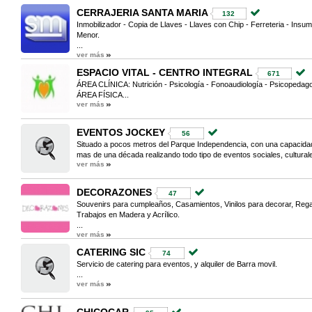
CERRAJERIA SANTA MARIA
132
Inmobilizador - Copia de Llaves - Llaves con Chip - Ferreteria - Insu
Menor.
...
ver más
ESPACIO VITAL - CENTRO INTEGRAL
671
ÁREA CLÍNICA: Nutrición - Psicología - Fonoaudiología - Psicopedag
ÁREA FÍSICA...
ver más
EVENTOS JOCKEY
56
Situado a pocos metros del Parque Independencia, con una capacid
mas de una década realizando todo tipo de eventos sociales, culturale
ver más
DECORAZONES
47
Souvenirs para cumpleaños, Casamientos, Vinilos para decorar, Rega
Trabajos en Madera y Acrílico.
...
ver más
CATERING SIC
74
Servicio de catering para eventos, y alquiler de Barra movil.
...
ver más