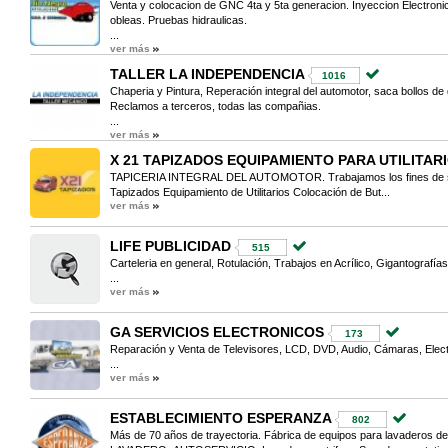
Venta y colocacion de GNC 4ta y 5ta generacion. Inyeccion Electron
obleas. Pruebas hidraulicas.
...
ver más
TALLER LA INDEPENDENCIA
1016
Chaperia y Pintura, Reperación integral del automotor, saca bollos de 
Reclamos a terceros, todas las compañias.
...
ver más
X 21 TAPIZADOS EQUIPAMIENTO PARA UTILITAR
TAPICERIA INTEGRAL DEL AUTOMOTOR. Trabajamos los fines de se
Tapizados Equipamiento de Utilitarios Colocación de But...
ver más
LIFE PUBLICIDAD
515
Carteleria en general, Rotulación, Trabajos en Acrílico, Gigantografía
...
ver más
GA SERVICIOS ELECTRONICOS
173
Reparación y Venta de Televisores, LCD, DVD, Audio, Cámaras, Elect
...
ver más
ESTABLECIMIENTO ESPERANZA
802
Más de 70 años de trayectoria. Fábrica de equipos para lavaderos de