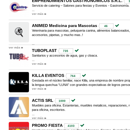
EMPRENDIMIENTOS GASTRONOMICOS S.R.L.
Servicio de catering – Salones para fiestas y Eventos - Gastronomía.
...
ver más
ANIMED Medicina para Mascotas
46
Veterinaria para mascotas, peluqueria canina, alimentos balanceados,
accesorios, pipetas, y mucho mas..!
...
ver más
TUBOPLAST
735
Sanitarios y accesorios de agua, gas y cloaca.
...
ver más
KILLA EVENTOS
764
Gestada en el núcleo familiar, nace Killa, una empresa de nombre pro
la lengua quechua “LUNA” con grandes expectativas de logros person
ver más
ACTIS SRL
1000
Muebles para oficina. Estanterias, muebles metalicos, reparaciones, ret
para oficina, escritorios.
...
ver más
PROMO FIESTA
4103