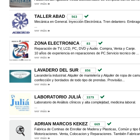
ver más
TALLER ABAD
563
Mecánica en General. Inyección Electrónica. Tren delantero. Embrag
...
ver más
ZONA ELECTRONICA
83
Reparación de TV, LCD, PC, DVD y Audio. Compra, Venta y Canje.
10 años de experiencia en reparaciones de PC.Servicio tecnico de ...
ver más
LAVADERO DEL SUR
856
Lavandería industrial. Alquiler de mantelería y Alquiler de ropa de cam
confección y bordados de todo tipo de prendas. Provisi&o...
ver más
LABORATORIO JULIÁ
3379
Laboratorio de Análisis clínicos y alta complejidad, medicina laboral.
...
ver más
ADRIAN MARCOS KEKEZ
669
Fabrica de Cortinas de Enrollar de Madera y Plasticas, Común y tipo B
Motorizaciones. Venta, Colocacion y Reparaciones. También Fabricam
ver más