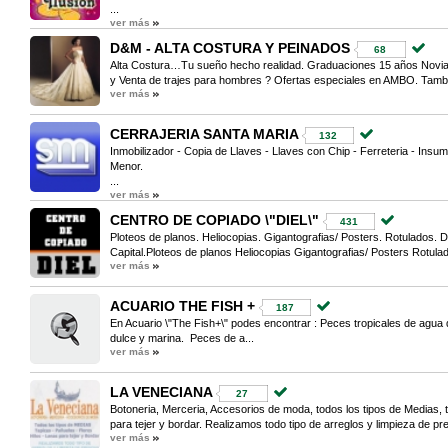
...
ver más
D&M - ALTA COSTURA Y PEINADOS
68
Alta Costura…Tu sueño hecho realidad. Graduaciones 15 años Novias
y Venta de trajes para hombres ? Ofertas especiales en AMBO. Tambi
ver más
CERRAJERIA SANTA MARIA
132
Inmobilizador - Copia de Llaves - Llaves con Chip - Ferreteria - Insu
Menor.
...
ver más
CENTRO DE COPIADO \"DIEL\"
431
Ploteos de planos. Heliocopias. Gigantografias/ Posters. Rotulados. D
Capital.Ploteos de planos Heliocopias Gigantografias/ Posters Rotulad
ver más
ACUARIO THE FISH +
187
En Acuario \"The Fish+\" podes encontrar : Peces tropicales de agua
dulce y marina. Peces de a...
ver más
LA VENECIANA
27
Botoneria, Merceria, Accesorios de moda, todos los tipos de Medias, ta
para tejer y bordar. Realizamos todo tipo de arreglos y limpieza de pre
ver más