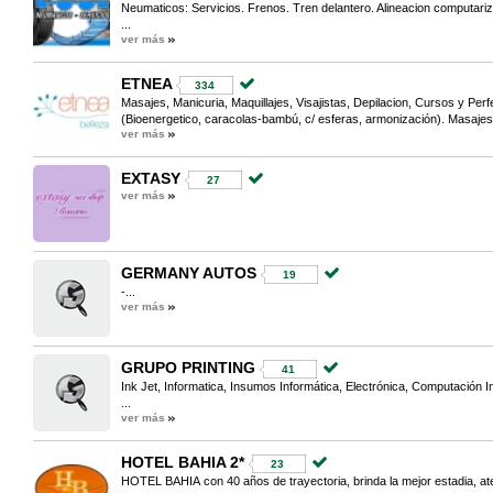
Neumaticos: Servicios. Frenos. Tren delantero. Alineacion computari
...
ver más
ETNEA
334
Masajes, Manicuria, Maquillajes, Visajistas, Depilacion, Cursos y Pe
(Bioenergetico, caracolas-bambú, c/ esferas, armonización). Masajes
ver más
EXTASY
27
ver más
GERMANY AUTOS
19
-...
ver más
GRUPO PRINTING
41
Ink Jet, Informatica, Insumos Informática, Electrónica, Computación 
...
ver más
HOTEL BAHIA 2*
23
HOTEL BAHIA con 40 años de trayectoria, brinda la mejor estadia, at